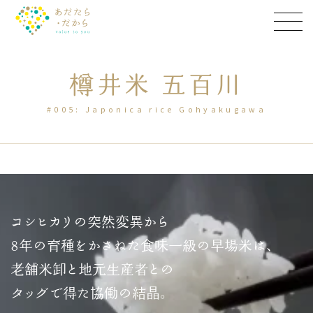
樽井米 五百川
#005: Japonica rice Gohyakugawa
コシヒカリの突然変異から
8年の育種をかさねた食味一級の早場米は、
老舗米卸と地元生産者との
タッグで得た協働の結晶。