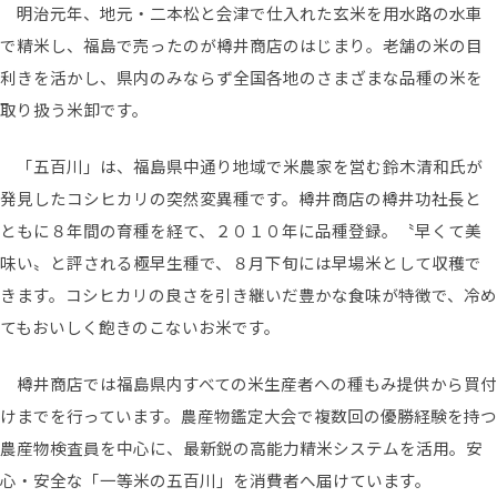
明治元年、地元・二本松と会津で仕入れた玄米を用水路の水車
で精米し、福島で売ったのが樽井商店のはじまり。老舗の米の目
利きを活かし、県内のみならず全国各地のさまざまな品種の米を
取り扱う米卸です。
「五百川」は、福島県中通り地域で米農家を営む鈴木清和氏が
発見したコシヒカリの突然変異種です。樽井商店の樽井功社長と
ともに８年間の育種を経て、２０１０年に品種登録。〝早くて美
味い〟と評される極早生種で、８月下旬には早場米として収穫で
きます。コシヒカリの良さを引き継いだ豊かな食味が特徴で、冷め
てもおいしく飽きのこないお米です。
樽井商店では福島県内すべての米生産者への種もみ提供から買付
けまでを行っています。農産物鑑定大会で複数回の優勝経験を持つ
農産物検査員を中心に、最新鋭の高能力精米システムを活用。安
心・安全な「一等米の五百川」を消費者へ届けています。